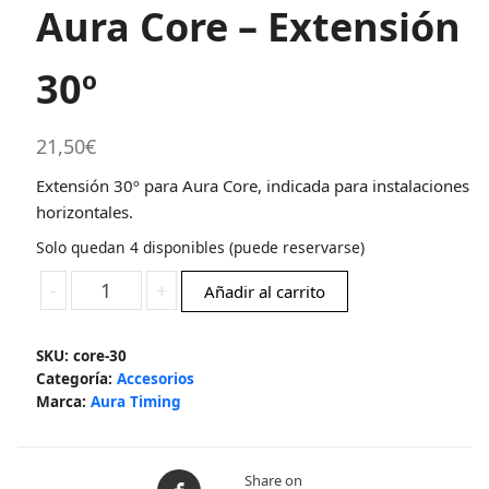
Aura Core – Extensión
30º
21,50
€
Extensión 30º para Aura Core, indicada para instalaciones
horizontales.
Solo quedan 4 disponibles (puede reservarse)
Aura
-
+
Añadir al carrito
Core
-
SKU:
core-30
Extensión
Categoría:
Accesorios
30º
Marca:
Aura Timing
cantidad
Share on