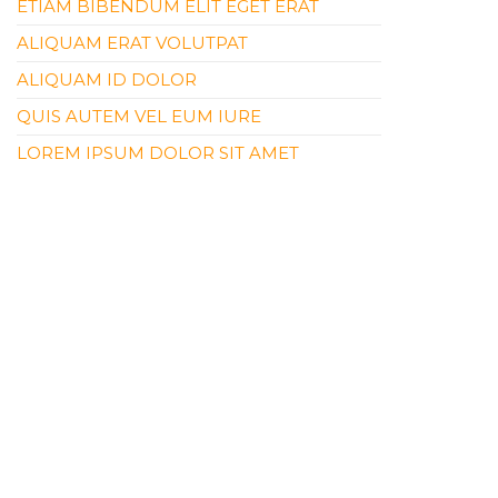
ETIAM BIBENDUM ELIT EGET ERAT
ALIQUAM ERAT VOLUTPAT
ALIQUAM ID DOLOR
QUIS AUTEM VEL EUM IURE
LOREM IPSUM DOLOR SIT AMET
RECENT COMMENTS
NO HAY COMENTARIOS QUE MOSTRAR.
ARCHIVES
ABRIL 2019
CATEGORIES
CATEGORY #1
CATEGORY #2